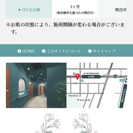
1ヶ月
IPL光治療
同日可
（施術箇所を避ければ同日可）
※お肌の状態により、施術間隔が変わる場合がございま
す。
RF治療
同日可
同日可
エレクトロ
同日可
同日可
HOME
このサイトについて
サイトマップ
ポレーション
ボトックス
同日可
2週間
ヒアルロン酸
同日可
2週間
肌育注射
同日可
2週間
ミラノリピール
同日可
同日可
（アスピリンアレルギー禁忌）