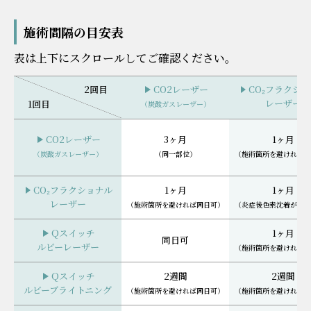
施術間隔の目安表
表は上下にスクロールしてご確認ください。
2回目
CO2レーザー
CO₂フラクシ
レーザー
1回目
（炭酸ガスレーザー）
CO2レーザー
3ヶ月
1ヶ月
（炭酸ガスレーザー）
（同一部位）
（施術箇所を避ければ同
CO₂フラクショナル
1ヶ月
1ヶ月
レーザー
（施術箇所を避ければ同日可）
（炎症後色素沈着がなけ
Qスイッチ
1ヶ月
同日可
ルビーレーザー
（施術箇所を避ければ同
Qスイッチ
2週間
2週間
ルビーブライトニング
（施術箇所を避ければ同日可）
（施術箇所を避ければ同